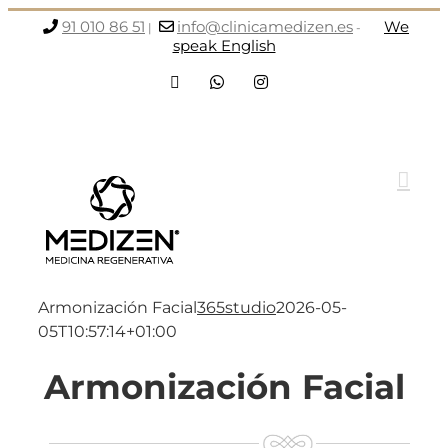
Saltar
91 010 86 51
info@clinicamedizen.es
We
|
-
al
speak English
contenido
Facebook
WhatsApp
Instagram
Armonización Facial
365studio
2026-05-
05T10:57:14+01:00
Armonización Facial